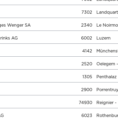
7302
Landquart
ges Wenger SA
2340
Le Noirmo
drinks AG
6002
Luzern
4142
Münchenst
2520
Oelegem 
1305
Penthalaz
2900
Porrentru
74930
Reignier -
 AG
6023
Rothenb