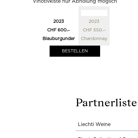
Vinotivkiste nur Abholung möglich
0
0
2023
2023
CHF 600.‒
CHF 550.‒
Blauburgunder
Chardonnay
Partnerliste
Liechti Weine