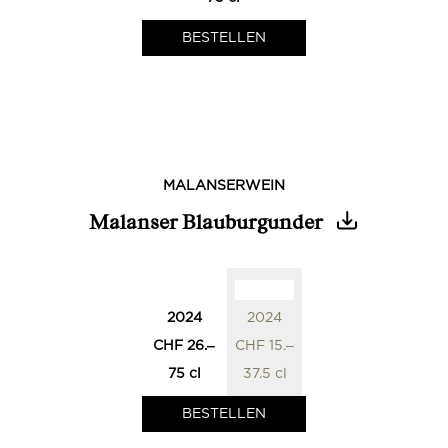
MALANSERWEIN
Malanser Blauburgunder
0
0
2024
2024
CHF 26.‒
CHF 15.‒
75 cl
37.5 cl