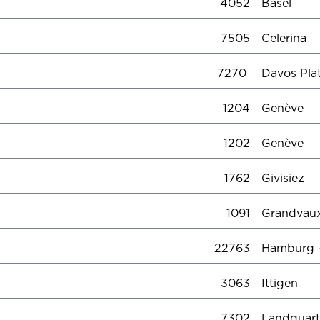
4052
Basel
7505
Celerina
7270
Davos Pl
1204
Genève
1202
Genève
1762
Givisiez
1091
Grandvau
22763
Hamburg 
3063
Ittigen
7302
Landquart