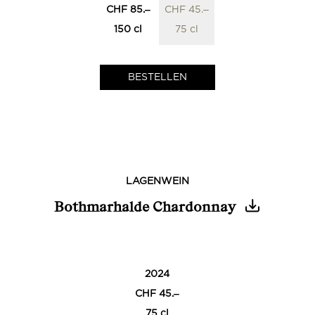
CHF 85.‒
CHF 45.‒
150 cl
75 cl
LAGENWEIN
Bothmarhalde Chardonnay
0
2024
CHF 45.‒
75 cl